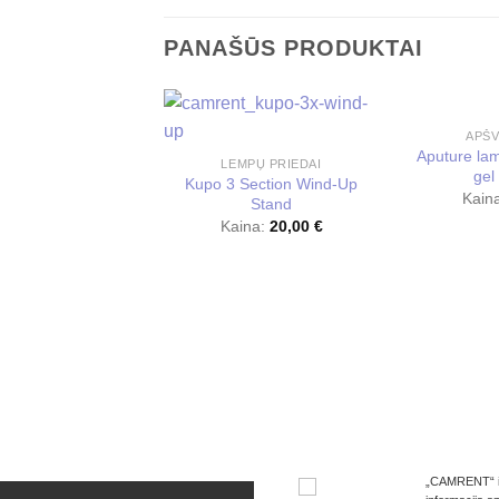
PANAŠŪS PRODUKTAI
APŠV
Aputure la
LEMPŲ PRIEDAI
gel
Kupo 3 Section Wind-Up
Kain
Stand
Kaina:
20,00
€
„CAMRENT“ int