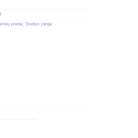
M
empų priedai
,
Studijos įranga