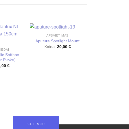
APŠVIETIMAS
Aputure Spotlight Mount
Kaina:
20,00
€
IEDAI
ic Softbox
r Evoke)
0,00
€
APŠVIETIMA
Aputure Lantern
(bowens mou
Kaina:
10,0
SUTINKU