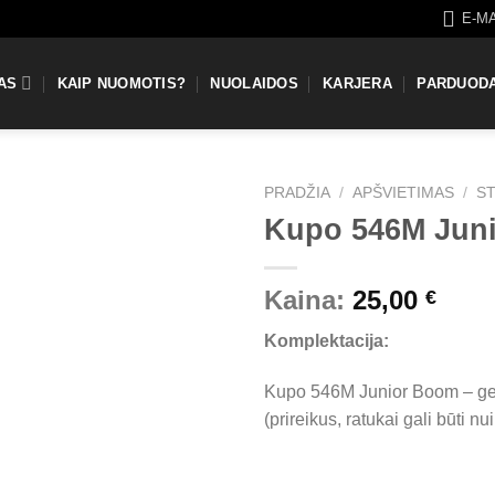
E-M
AS
KAIP NUOMOTIS?
NUOLAIDOS
KARJERA
PARDUOD
PRADŽIA
/
APŠVIETIMAS
/
S
Kupo 546M Juni
Kaina:
25,00
€
Komplektacija:
Kupo 546M Junior Boom – ger
(prireikus, ratukai gali būti n