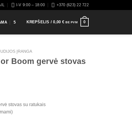
AIL
I-V 9:00 – 18:00
+370 (623) 22 722
KREPŠELIS /
0,00
€
0
AMA
5
BE PVM
TUDIJOS ĮRANGA
or Boom gervė stovas
vė stovas su ratukais
uimami)