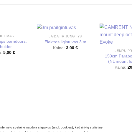
IETIMAS
LAIDAI IR JUNGTYS
mps barndoors,
Elektros ilgintuvas 3 m
 holder
Kaina:
3,00
€
LEMPŲ PR
a:
5,00
€
150cm Parabol
(NL mount fo
Kaina:
2
erneto svetainė naudoja slapukus (angl. cookies), kad rinktų statistinę