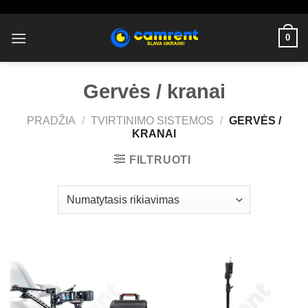
Skip
to
0
content
Gervės / kranai
PRADŽIA
/
TVIRTINIMO SISTEMOS
/
GERVĖS /
KRANAI
FILTRUOTI