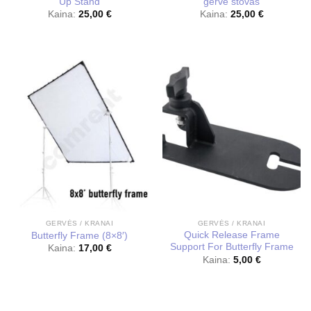
Up Stand
gervė stovas
Kaina:
25,00
€
Kaina:
25,00
€
GERVĖS / KRANAI
GERVĖS / KRANAI
Quick Release Frame
Butterfly Frame (8×8′)
Support For Butterfly Frame
Kaina:
17,00
€
Kaina:
5,00
€