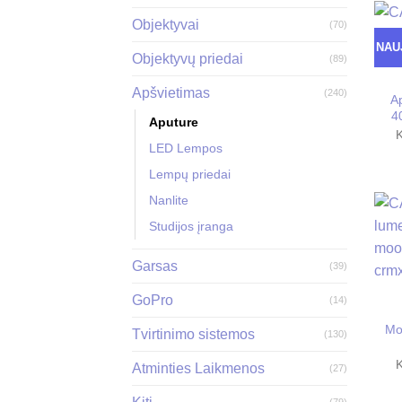
Objektyvai
(70)
NAU
Objektyvų priedai
(89)
Apšvietimas
(240)
A
4
Aputure
LED Lempos
Lempų priedai
Nanlite
Studijos įranga
Garsas
(39)
GoPro
(14)
Mo
Tvirtinimo sistemos
(130)
Atminties Laikmenos
(27)