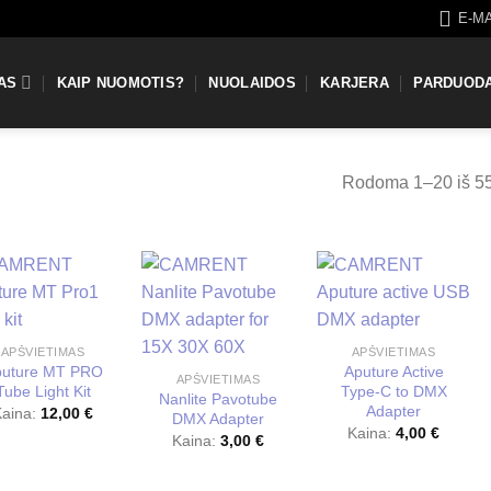
E-M
AS
KAIP NUOMOTIS?
NUOLAIDOS
KARJERA
PARDUOD
Rodoma 1–20 iš 5
E
APŠVIETIMAS
APŠVIETIMAS
puture MT PRO
Aputure Active
APŠVIETIMAS
Tube Light Kit
Type-C to DMX
Nanlite Pavotube
Adapter
Kaina:
12,00
€
DMX Adapter
Kaina:
4,00
€
Kaina:
3,00
€