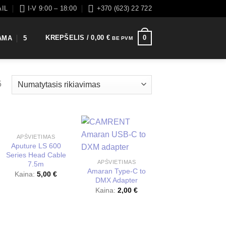
AIL
I-V 9:00 – 18:00
+370 (623) 22 722
KREPŠELIS /
0,00
€
0
AMA
5
BE PVM
5
APŠVIETIMAS
Aputure LS 600
Series Head Cable
APŠVIETIMAS
7.5m
Amaran Type-C to
Kaina:
5,00
€
DMX Adapter
Kaina:
2,00
€