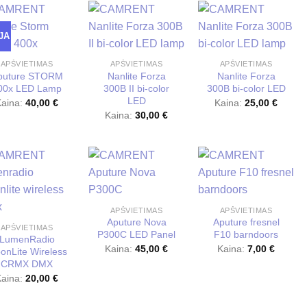
JA
APŠVIETIMAS
APŠVIETIMAS
APŠVIETIMAS
puture STORM
Nanlite Forza
Nanlite Forza
00x LED Lamp
300B II bi-color
300B bi-color LED
LED
Kaina:
40,00
€
Kaina:
25,00
€
Kaina:
30,00
€
APŠVIETIMAS
APŠVIETIMAS
Aputure Nova
Aputure fresnel
APŠVIETIMAS
P300C LED Panel
F10 barndoors
LumenRadio
Kaina:
45,00
€
Kaina:
7,00
€
onLite Wireless
CRMX DMX
Kaina:
20,00
€