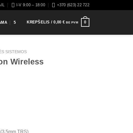
AIL
I-V 9:00 – 18:00
+370 (623) 22 722
KREPŠELIS /
0,00
€
0
AMA
5
BE PVM
ĖS SISTEMOS
on Wireless
 (3.5mm TRS)