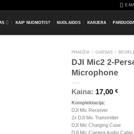
E-M
AS
KAIP NUOMOTIS?
NUOLAIDOS
KARJERA
PARDUOD
PRADŽIA
/
GARSAS
/
BEVIEL
DJI Mic2 2-Pers
Microphone
Kaina:
17,00
€
Komplektacija:
DJI Mic Receiver
2x DJI Mic Transmitter
DJI Mic Charging Case
DJI Mic Camera Audio Cable