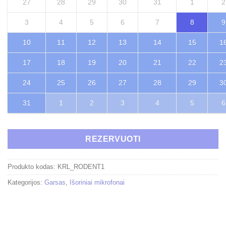
27
28
29
30
31
1
2
3
4
5
6
7
8
9
10
11
12
13
14
15
1
17
18
19
20
21
22
2
24
25
26
27
28
29
3
31
1
2
3
4
5
6
REZERVUOTI
Produkto kodas:
KRL_RODENT1
Kategorijos:
Garsas
,
Išoriniai mikrofonai