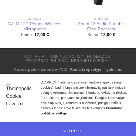
GARSAS
GARSAS
DJI Mic2 2-Person Wireless
Zoom F3 Audio Portable
Microphone
Filed Recorder
Kaina:
17,00
€
Kaina:
12,00
€
KONTAKTAI
KAIP NUOMOTIS?
NUOLAIDOS
PRIVATUMO POLITIKA
NERANDI KO IEŠKAI?
Kainos pateikiamos be PVM. Kaina krepšelyje ir galutinio
užsakymo suma – su įskaičiuotu 21% PVM.
„CAMRENT“ interneto svetainė naudoja slapukus (angl.
Copyright 2026 ©
CAMRENT
cookies), kad rinktų statistinę informaciją apie lankytojus ir
sektų jų veiksmus tiesioginės rinkodaros vykdymo tikslais.
Jei sutinkate, paspauskite „Sutinku“. Daugiau informacijos
apie slapukus, jų renkamus duomenis, prieigą turinčius
asmenis ir apie savo teises rasite svetainės
Privatumo
politikos skiltyje
.
SUTINKU