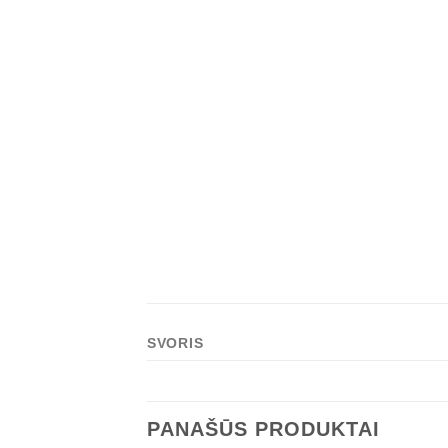
Widely Compatible Bowens Speed
Carrying Bag
Suderinama su: bowens mount (Aputur
600D, 600C,
NanLite Forza500/300, NanLite 720B.
Šviesdėžė 90cm
SVORIS
PANAŠŪS PRODUKTAI