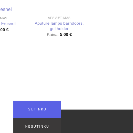
APŠVIETIMAS
IMAS
Aputure lamps barndoors,
 Fresnel
gel holder
,00
€
Kaina:
5,00
€
LAIDAI IR JUN
Ilgintuvas su triša
Kaina:
5,00
SUTINKU
?
SIŪLOME DARBĄ
čiuotu 21% PVM.
NESUTINKU