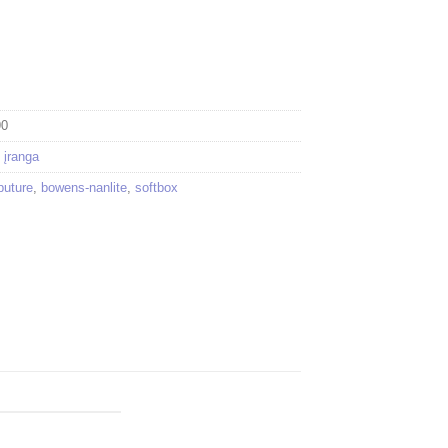
90
 įranga
puture
,
bowens-nanlite
,
softbox