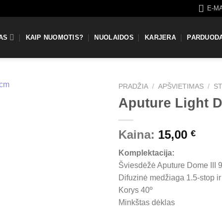
E-M
AS
KAIP NUOMOTIS?
NUOLAIDOS
KARJERA
PARDUOD
PRADŽIA
/
APŠVIETIMAS
/
S
Aputure Light D
Kaina:
15,00
€
Komplektacija:
Šviesdėžė Aputure Dome III 
Difuzinė medžiaga 1.5-stop ir
Korys 40º
Minkštas dėklas