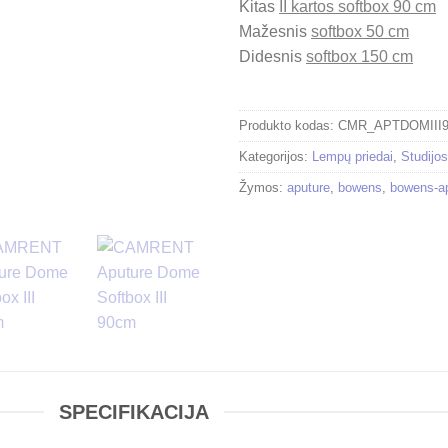
Kitas
II kartos softbox 90 cm
Mažesnis
softbox 50 cm
Didesnis
softbox 150 cm
Produkto kodas:
CMR_APTDOMIII
Kategorijos:
Lempų priedai
,
Studijos
Žymos:
aputure
,
bowens
,
bowens-a
SPECIFIKACIJA