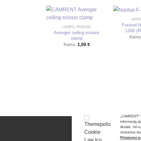
APŠV
Fresnel 
LEMPŲ PRIEDAI
1200 (
Avenger ceiling scissor
Kaina
clamp
Kaina:
1,00
€
„CAMRENT“ int
informaciją a
KONTAKTAI
KAIP 
tikslais. Jei
renkamus duom
Kainos pateiki
Privatumo po