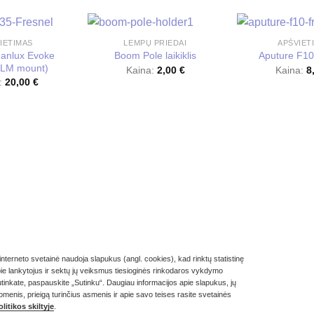
IETIMAS
LEMPŲ PRIEDAI
APŠVIET
Nanlux Evoke
Boom Pole laikiklis
Aputure F10
NLM mount)
Kaina:
2,00
€
Kaina:
8
:
20,00
€
erneto svetainė naudoja slapukus (angl. cookies), kad rinktų statistinę
pie lankytojus ir sektų jų veiksmus tiesioginės rinkodaros vykdymo
NUOMOTIS?
NUOLAIDOS
PRIVATUMO POLITIKA
NERANDI KO IEŠKAI
 sutinkate, paspauskite „Sutinku“. Daugiau informacijos apie slapukus, jų
enis, prieigą turinčius asmenis ir apie savo teises rasite svetainės
amos be PVM. Kaina krepšelyje ir galutinio užsakymo suma – su įskai
litikos skiltyje
.
Copyright 2026 ©
CAMRENT