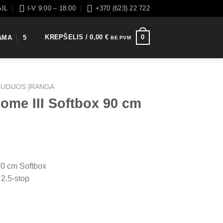
AIL
I-V 9:00 – 18:00
+370 (623) 22 722
KREPŠELIS /
0,00
€
0
AMA
5
BE PVM
TUDIJOS ĮRANGA
ome III Softbox 90 cm
90 cm Softbox
 2.5-stop