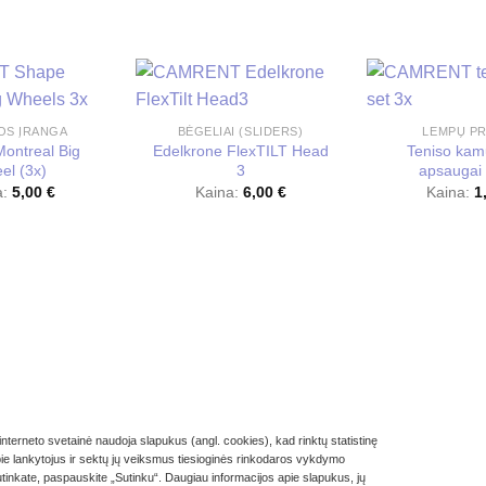
OS ĮRANGA
BĖGELIAI (SLIDERS)
LEMPŲ PR
ontreal Big
Edelkrone FlexTILT Head
Teniso kamu
el (3x)
3
apsaugai 
a:
5,00
€
Kaina:
6,00
€
Kaina:
1
erneto svetainė naudoja slapukus (angl. cookies), kad rinktų statistinę
pie lankytojus ir sektų jų veiksmus tiesioginės rinkodaros vykdymo
I
KAIP NUOMOTIS?
NUOLAIDOS
PRIVATUMO POLITIKA
NERANDI K
 sutinkate, paspauskite „Sutinku“. Daugiau informacijos apie slapukus, jų