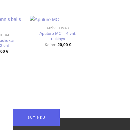
APŠVIETIMAS
Aputure MC – 4 vnt.
IEDAI
rinkinys
oliukai
Kaina:
20,00
€
3 vnt.
,00
€
CAMRENT–5
Rode Reporter
mikrofonas
Kaina:
7,00
SUTINKU
O IEŠKAI?