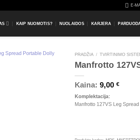
E-M
AS
KAIP NUOMOTIS?
NUOLAIDOS
KARJERA
PARDUOD
PRADŽIA
/
TVIRTINIMO SIST
Manfrotto 127V
Kaina:
9,00
€
Komplektacija:
Manfrotto 127VS Leg Spread 