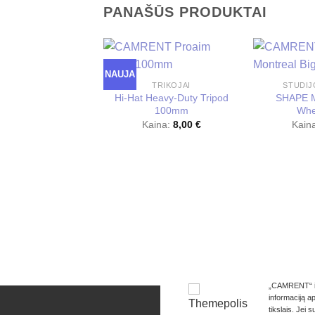
PANAŠŪS PRODUKTAI
NAUJA
TRIKOJAI
STUDIJ
Hi-Hat Heavy-Duty Tripod
SHAPE M
100mm
Whe
Kaina:
8,00
€
Kain
„CAMRENT“ int
informaciją a
KONTAKTA
tikslais. Jei