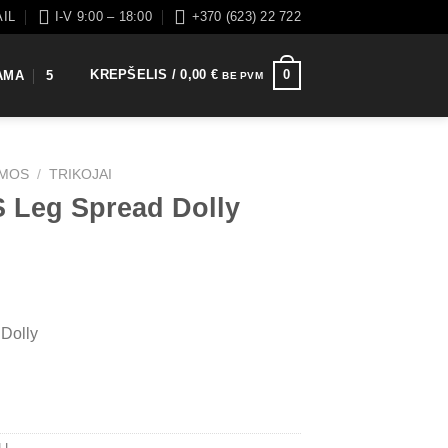
AIL
I-V 9:00 – 18:00
+370 (623) 22 722
KREPŠELIS /
0,00
€
0
AMA
5
BE PVM
EMOS
/
TRIKOJAI
S Leg Spread Dolly
Dolly