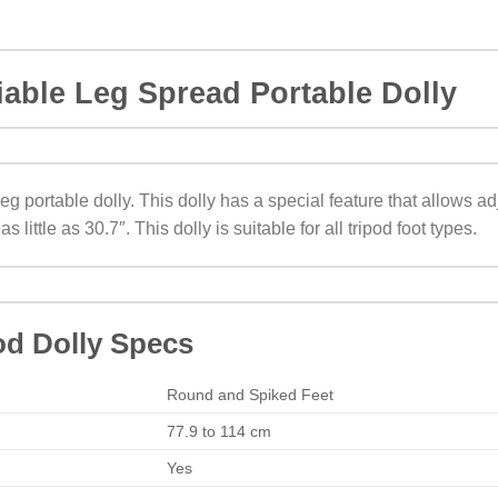
iable Leg Spread Portable Dolly
leg portable dolly. This dolly has a special feature that allows a
little as 30.7″. This dolly is suitable for all tripod foot types.
od Dolly Specs
Round and Spiked Feet
77.9 to 114 cm
Yes