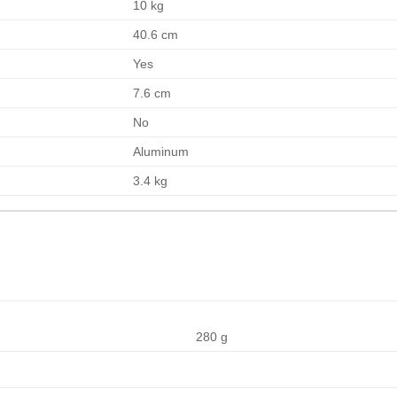
10 kg
40.6 cm
Yes
7.6 cm
No
Aluminum
3.4 kg
280 g