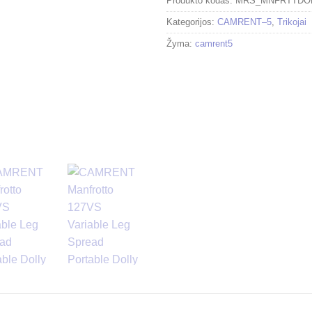
Produkto kodas:
MRS_MNFRTTDO
Kategorijos:
CAMRENT–5
,
Trikojai
Žyma:
camrent5