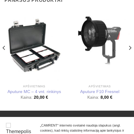
PANAŠŪS PRODUKTAI
APŠVIETIMAS
APŠVIETIMAS
Aputure MC – 4 vnt. rinkinys
Aputure F10 Fresnel
Kaina:
20,00
€
Kaina:
8,00
€
KONTAKTAI
KAIP NUOMOTIS?
NUOLAIDOS
PRIVATUMO POLITIKA
NERANDI KO IEŠKAI?
„CAMRENT“ interneto svetainė naudoja slapukus (angl.
cookies), kad rinktų statistinę informaciją apie lankytojus ir
Kainos pateikiamos be PVM. Kaina krepšelyje ir galutinio