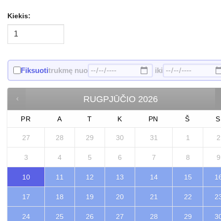
Kiekis:
Fiksuoti
trukmę nuo
iki
RUGPJŪČIO
2026
PR
A
T
K
PN
Š
S
27
28
29
30
31
1
2
3
4
5
6
7
8
9
10
11
12
13
14
15
1
17
18
19
20
21
22
2
24
25
26
27
28
29
3