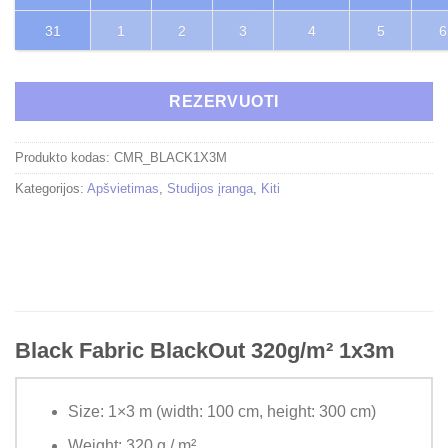
31
1
2
3
4
5
6
REZERVUOTI
Produkto kodas:
CMR_BLACK1X3M
Kategorijos:
Apšvietimas
,
Studijos įranga
,
Kiti
Black Fabric BlackOut 320g/m² 1x3m
Size: 1×3 m (
width: 100 cm,
height: 300 cm)
Weight: 320 g / m²