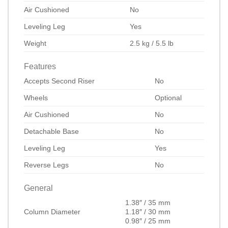
Air Cushioned
No
Leveling Leg
Yes
Weight
2.5 kg / 5.5 lb
Features
Accepts Second Riser
No
Wheels
Optional
Air Cushioned
No
Detachable Base
No
Leveling Leg
Yes
Reverse Legs
No
General
1.38″ / 35 mm
Column Diameter
1.18″ / 30 mm
0.98″ / 25 mm