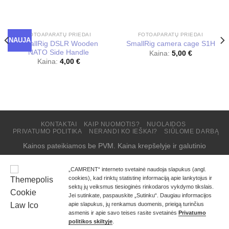
FOTOAPARATŲ PRIEDAI
FOTOAPARATŲ PRIEDAI
NAUJA
SmallRig DSLR Wooden
SmallRig camera cage S1H
NATO Side Handle
Kaina:
5,00
€
Kaina:
4,00
€
KONTAKTAI
KAIP NUOMOTIS?
NUOLAIDOS
PRIVATUMO POLITIKA
NERANDI KO IEŠKAI?
SIŪLOME DARBĄ
Kainos pateikiamos be PVM. Kaina krepšelyje ir galutinio
užsakymo suma – su įskaičiuotu 21% PVM.
Copyright 2026 ©
CAMRENT
„CAMRENT“ interneto svetainė naudoja slapukus (angl.
cookies), kad rinktų statistinę informaciją apie lankytojus ir
sektų jų veiksmus tiesioginės rinkodaros vykdymo tikslais.
Jei sutinkate, paspauskite „Sutinku“. Daugiau informacijos
apie slapukus, jų renkamus duomenis, prieigą turinčius
asmenis ir apie savo teises rasite svetainės
Privatumo
politikos skiltyje
.