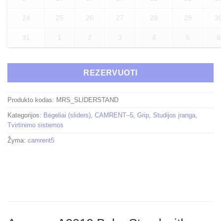
24
25
26
27
28
29
3
31
1
2
3
4
5
6
REZERVUOTI
Produkto kodas:
MRS_SLIDERSTAND
Kategorijos:
Bėgeliai (sliders)
,
CAMRENT–5
,
Grip
,
Studijos įranga
,
Tvirtinimo sistemos
Žyma:
camrent5