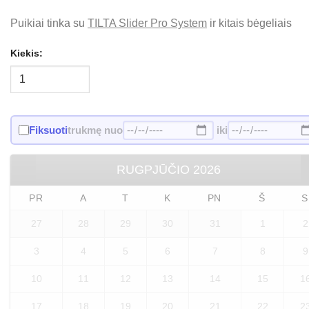
Puikiai tinka su
TILTA Slider Pro System
ir kitais bėgeliais
Kiekis:
Fiksuoti
trukmę nuo
iki
RUGPJŪČIO
2026
PR
A
T
K
PN
Š
S
27
28
29
30
31
1
2
3
4
5
6
7
8
9
10
11
12
13
14
15
1
17
18
19
20
21
22
2