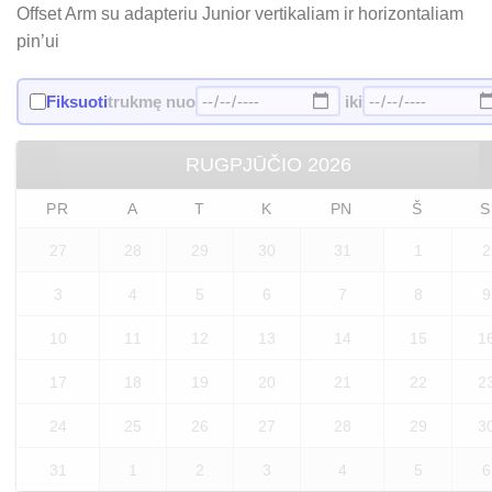
Offset Arm su adapteriu Junior vertikaliam ir horizontaliam
pin’ui
Fiksuoti
trukmę nuo
iki
RUGPJŪČIO
2026
PR
A
T
K
PN
Š
S
27
28
29
30
31
1
2
3
4
5
6
7
8
9
10
11
12
13
14
15
1
17
18
19
20
21
22
2
24
25
26
27
28
29
3
31
1
2
3
4
5
6