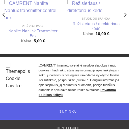
STUDIJOS ĮRANGA
Režisieriaus / direktoriaus
APŠVIETIMAS
kėdė
Nanlite Nanlink Transmitter
Kaina:
10,00
€
Box
Kaina:
5,00
€
KONTAKTAI
KAIP NUOMOTIS?
NUOLAIDOS
„CAMRENT“ interneto svetainė naudoja slapukus (angl.
PRIVATUMO POLITIKA
NERANDI KO IEŠKAI?
cookies), kad rinktų statistinę informaciją apie lankytojus ir
Kainos pateikiamos be PVM. Kaina krepšelyje ir galutinio
sektų jų veiksmus tiesioginės rinkodaros vykdymo tikslais.
užsakymo suma – su įskaičiuotu 21% PVM.
Jei sutinkate, paspauskite „Sutinku“. Daugiau informacijos
apie slapukus, jų renkamus duomenis, prieigą turinčius
Copyright 2026 ©
CAMRENT
asmenis ir apie savo teises rasite svetainės
Privatumo
politikos skiltyje
.
SUTINKU
NESUTINKU