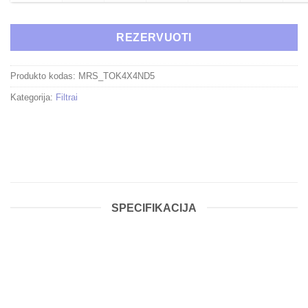
REZERVUOTI
Produkto kodas:
MRS_TOK4X4ND5
Kategorija:
Filtrai
SPECIFIKACIJA
Tokina 4×4″ Cinema PRO IRND
1.5 Filter (5-Stop)