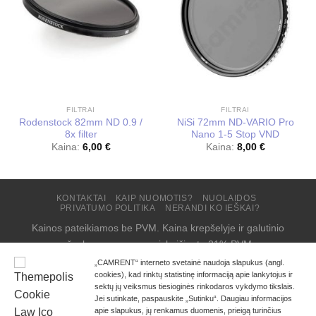
FILTRAI
FILTRAI
Rodenstock 82mm ND 0.9 /
NiSi 72mm ND-VARIO Pro
8x filter
Nano 1-5 Stop VND
Kaina:
6,00
€
Kaina:
8,00
€
KONTAKTAI
KAIP NUOMOTIS?
NUOLAIDOS
PRIVATUMO POLITIKA
NERANDI KO IEŠKAI?
Kainos pateikiamos be PVM. Kaina krepšelyje ir galutinio
užsakymo suma – su įskaičiuotu 21% PVM.
Copyright 2026 ©
CAMRENT
„CAMRENT“ interneto svetainė naudoja slapukus (angl.
cookies), kad rinktų statistinę informaciją apie lankytojus ir
sektų jų veiksmus tiesioginės rinkodaros vykdymo tikslais.
Jei sutinkate, paspauskite „Sutinku“. Daugiau informacijos
apie slapukus, jų renkamus duomenis, prieigą turinčius