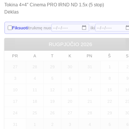
Tokina 4×4″ Cinema PRO IRND ND 1.5x (5 stop)
Dėklas
Fiksuoti
trukmę nuo
iki
RUGPJŪČIO
2026
PR
A
T
K
PN
Š
S
27
28
29
30
31
1
2
3
4
5
6
7
8
9
10
11
12
13
14
15
1
17
18
19
20
21
22
2
24
25
26
27
28
29
3
31
1
2
3
4
5
6